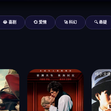
😂 喜剧
💞 爱情
🚀 科幻
🔍 悬疑