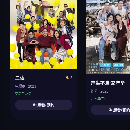
8.7
三体
声生不息·家年华
电视剧 · 2023
综艺 · 2023
更新至28集
2023季完结
🎯 想看/预约
🎯 想看/预