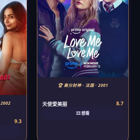
🏆 高分封神 · 法国 · 2001
8.7
2002
天使爱美丽
🎞️ 想看
9.3