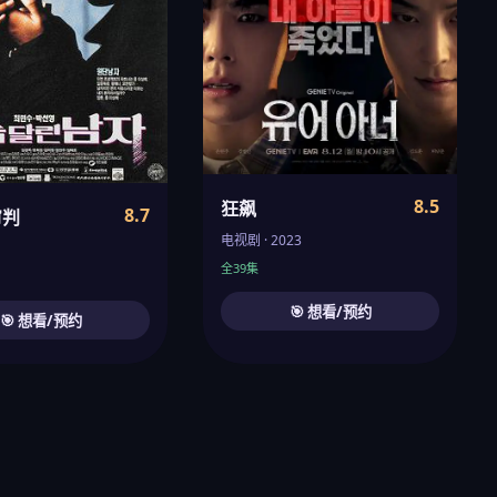
8.5
狂飙
8.7
审判
电视剧 · 2023
全39集
🎯 想看/预约
🎯 想看/预约