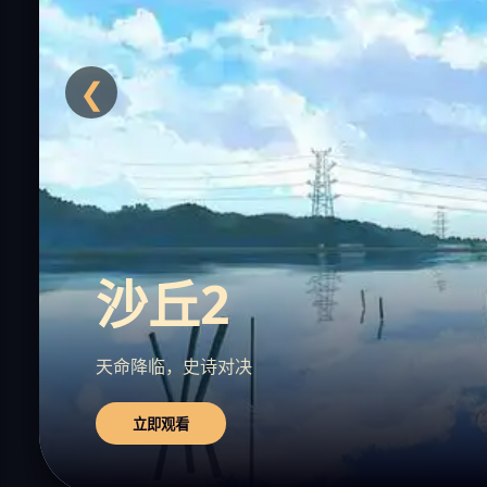
❮
沙丘2
天命降临，史诗对决
立即观看