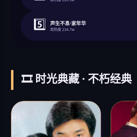
5️⃣
声生不息·家年华
周热度 234.7w
🎞️ 时光典藏 · 不朽经典