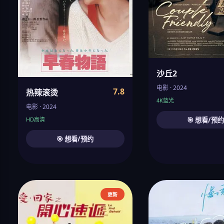
沙丘2
电影 · 2024
7.8
热辣滚烫
4K蓝光
电影 · 2024
🎯 想看/预
HD高清
🎯 想看/预约
更新