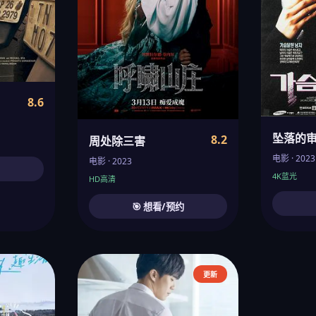
8.6
坠落的
8.2
周处除三害
电影 · 2023
电影 · 2023
约
4K蓝光
HD高清
🎯 想看/预约
更新