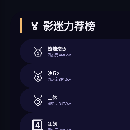
🏅 影迷力荐榜
🥇
热辣滚烫
周热度 468.2w
🥈
沙丘2
周热度 391.6w
🥉
三体
周热度 347.9w
4️⃣
狂飙
周热度 289.3w