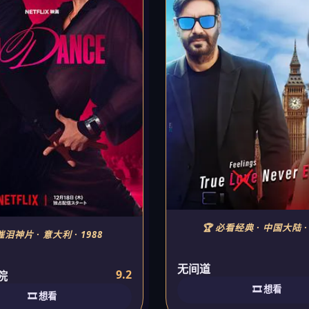
🏆 必看经典 · 中国大陆 · 
催泪神片 · 意大利 · 1988
无间道
9.2
院
🎞️ 想看
🎞️ 想看