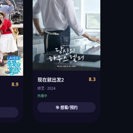
8.3
现在就出发2
8.9
综艺 · 2024
热播中
🎯 想看/预约
约